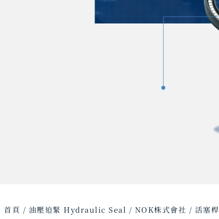
首頁
/
油壓迫緊 Hydraulic Seal
/
NOK株式會社
/
活塞