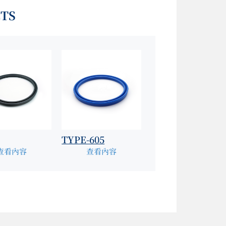
TS
TYPE-605
查看內容
查看內容