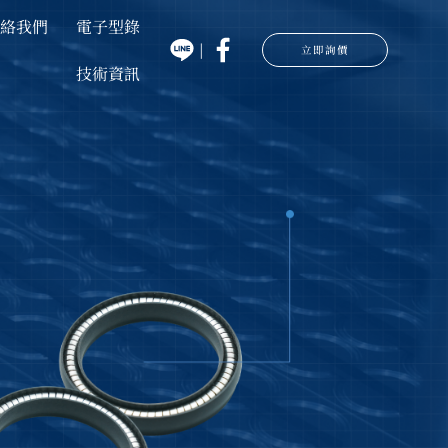
聯絡我們
電子型錄
|
立即詢價
技術資訊