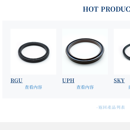
HOT PRODUC
RGU
UPH
SKY
查看內容
查看內容
-返回產品列表