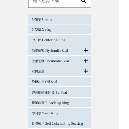
Ｏ型環 O-ring
Ｘ型環 X-ring
中心圈 Centering Ring
油壓迫緊 Hydraulic Seal
空壓迫緊 Pneumatic Seal
重機油封
旋轉油封 Oil Seal
彈簧制動油封 HiPerSeal
鐵氟龍墊片 Back up Ring
導向環 Wear Ring
自潤軸承 Self-Lubricating Bearing