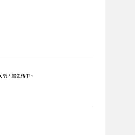
可裝入整體槽中。