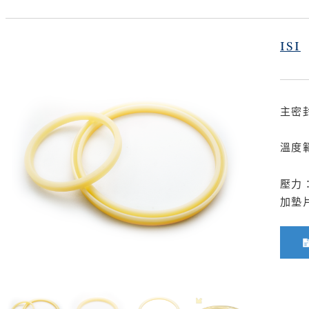
ISI
主密
溫度
壓力：
加墊片