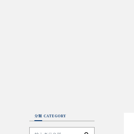
分類 CATEGORY