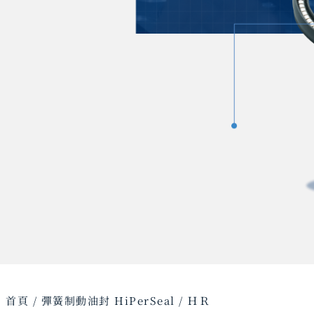
首頁
/
彈簧制動油封 HiPerSeal
/ ＨＲ