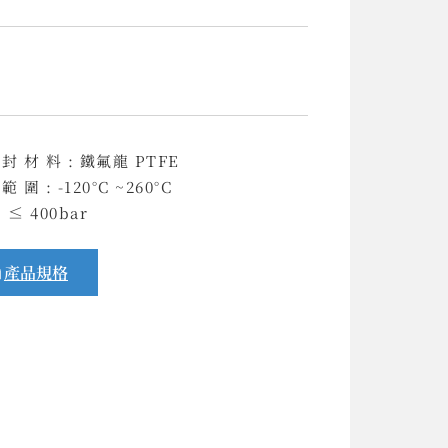
 封 材 料 : 鐵氟龍 PTFE
範 圍 : -120°C ~260°C
 ≤ 400bar
產品規格