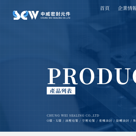
首頁
企業情
PRODU
產品列表
CHUNG WEI SEALING CO.,LTD
O環、X環 / 油壓迫緊 / 空壓迫緊 / 重機油封 / 旋轉油封 