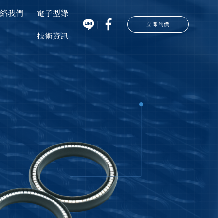
聯絡我們
電子型錄
|
立即詢價
技術資訊