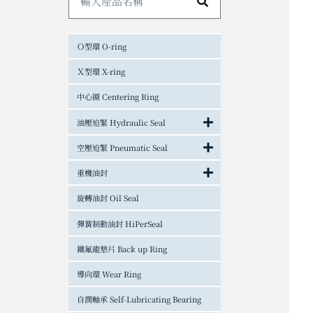
Ｏ型環 O-ring
Ｘ型環 X-ring
中心圈 Centering Ring
油壓迫緊 Hydraulic Seal
空壓迫緊 Pneumatic Seal
重機油封
旋轉油封 Oil Seal
彈簧制動油封 HiPerSeal
鐵氟龍墊片 Back up Ring
導向環 Wear Ring
自潤軸承 Self-Lubricating Bearing