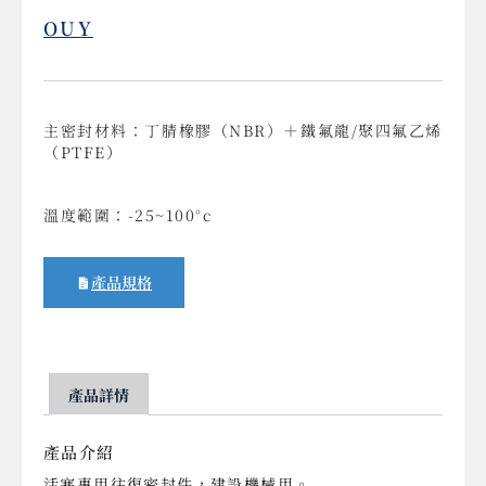
OUY
主密封材料：丁腈橡膠（NBR）＋鐵氟龍/聚四氟乙烯
（PTFE）
溫度範圍：-25~100°c
產品規格
產品詳情
產品介紹
活塞專用往復密封件，建設機械用。