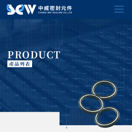
PRODUCT
產品列表